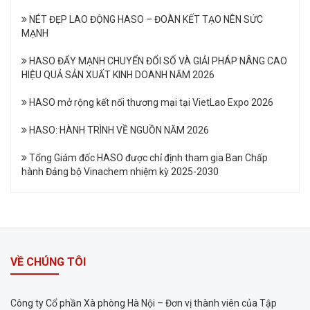
NÉT ĐẸP LAO ĐỘNG HASO – ĐOÀN KẾT TẠO NÊN SỨC
MẠNH
HASO ĐẨY MẠNH CHUYỂN ĐỔI SỐ VÀ GIẢI PHÁP NÂNG CAO
HIỆU QUẢ SẢN XUẤT KINH DOANH NĂM 2026
HASO mở rộng kết nối thương mại tại VietLao Expo 2026
HASO: HÀNH TRÌNH VỀ NGUỒN NĂM 2026
Tổng Giám đốc HASO được chỉ định tham gia Ban Chấp
hành Đảng bộ Vinachem nhiệm kỳ 2025-2030
VỀ CHÚNG TÔI
Công ty Cổ phần Xà phòng Hà Nội – Đơn vị thành viên của Tập