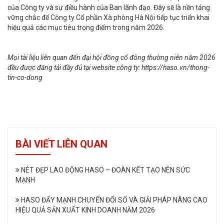
của Công ty và sự điều hành của Ban lãnh đạo. Đây sẽ là nền tảng
vững chắc để Công ty Cổ phần Xà phòng Hà Nội tiếp tục triển khai
hiệu quả các mục tiêu trọng điểm trong năm 2026.
Mọi tài liệu liên quan đến đại hội đồng cổ đông thường niên năm 2026
đều được đăng tải đầy đủ tại website công ty: https://haso.vn/thong-
tin-co-dong
BÀI VIẾT LIÊN QUAN
NÉT ĐẸP LAO ĐỘNG HASO – ĐOÀN KẾT TẠO NÊN SỨC
MẠNH
HASO ĐẨY MẠNH CHUYỂN ĐỔI SỐ VÀ GIẢI PHÁP NÂNG CAO
HIỆU QUẢ SẢN XUẤT KINH DOANH NĂM 2026