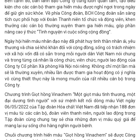
Bên cạnh đó, ban lãnh đạo Công ty cũng luôn quan tâm, tạo điều
kiện cho các cán bộ tham gia hiến máu được nghỉ ngơi trong ngày
để giữ gìn sức khỏe. Về phía Công đoàn, BCH Công đoàn sẵn sàng
tích cực phối hợp với Đoàn Thanh niên tổ chức và động viên, khen
thưởng các cán bộ thường xuyên tham gia hiến máu, góp phần
nâng cao ý thức “Tình nguyện vì cuộc sống cộng đồng”.
Ngày hội hiến máu nhân đạo này đã phát huy tinh thần nhân ái, yêu
thương và chia sẻ khó khăn đối với cộng đồng, sống có trách nhiệm
với xã hội vốn đã có sẵn trong mỗi người dân Việt Nam nói chung
và trong từng cá nhân là công chức, viên chức, người lao động của
Công ty Cổ phần Xà phòng Hà Nội nói riêng. Không chỉ một lần mà
sẽ là thường xuyên, nhiều lần được tham gia hoạt động có ý nghĩa
vô cùng thiết thực này là mong muốn của rất nhiều cán bộ trong
Công ty.
Chương trình Giọt hồng Vinachem “Một giọt máu tình thương, một
đại dương tình người” với sứ mệnh kết nối dòng máu Việt ngày
06/05/2022 của Tập đoàn Hóa chất Việt Nam đã tiếp nhận 188 đơn
vị máu từ các cán bộ, đoàn viên thanh niên, người lao động trong
Tập đoàn cùng chung tay sẻ chia những đơn vị máu quý giá để
mang lại sự sống cho hàng nghìn người bệnh.
Chuỗi chương trình hiến máu "Giọt hồng Vinachem" sẽ được Công