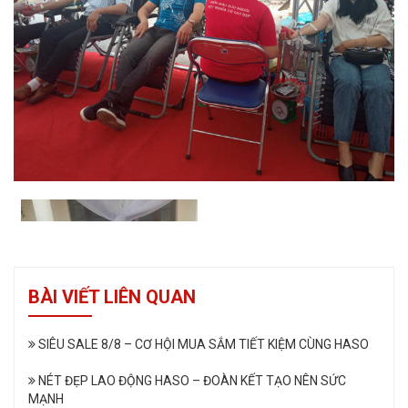
BÀI VIẾT LIÊN QUAN
SIÊU SALE 8/8 – CƠ HỘI MUA SẮM TIẾT KIỆM CÙNG HASO
NÉT ĐẸP LAO ĐỘNG HASO – ĐOÀN KẾT TẠO NÊN SỨC
MẠNH