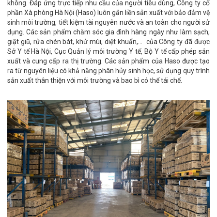
không. Đáp ứng trực tiếp nhu cầu của người tiêu dùng, Công ty cổ
phần Xà phòng Hà Nội (Haso) luôn gắn liền sản xuất với bảo đảm vệ
sinh môi trường, tiết kiệm tài nguyên nước và an toàn cho người sử
dụng. Các sản phẩm chăm sóc gia đình hàng ngày như làm sạch,
giặt giũ, rửa chén bát, khử mùi, diệt khuẩn,… của Công ty đã được
Sở Y tế Hà Nội, Cục Quản lý môi trường Y tế, Bộ Y tế cấp phép sản
xuất và cung cấp ra thị trường. Các sản phẩm của Haso được tạo
ra từ nguyên liệu có khả năng phân hủy sinh học, sử dụng quy trình
sản xuất thân thiện với môi trường và bao bì có thể tái chế.