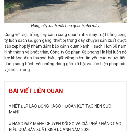
Hàng cây xanh mát bao quanh nhà máy.
Cùng với việc trồng cây xanh xung quanh nhà máy, mặt bằng công
ty luôn sạch sẽ, gọn gàng, thiết bị trong dây chuyền sản xuất được
sắp xếp hợp lý nhằm đảm bảo cảnh quan xanh – sạch. Hơn 60 năm
hình thành và phát triển, Công ty Cổ phần Xà phòng Hà Nội luôn nỗ
lực khẳng định thương hiệu, giữ vững niềm tin yêu của người tiêu
dùng song hành với những đóng góp xã hội và các biện pháp bảo
vệ môi trường.
BÀI VIẾT LIÊN QUAN
NÉT ĐẸP LAO ĐỘNG HASO – ĐOÀN KẾT TẠO NÊN SỨC
MẠNH
HASO ĐẨY MẠNH CHUYỂN ĐỔI SỐ VÀ GIẢI PHÁP NÂNG CAO
HIỆU QUẢ SẢN XUẤT KINH DOANH NĂM 2026