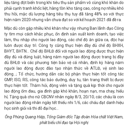
liệu tăng đột biến trong khi tiêu thụ sản phẩm vô cùng khó khăn do
phải cạnh tranh khốc liệt, hàng tồn kho tăng cao, công nợ nhiều khó
thu hồi, mặc dù lượng hàng tiêu thụ tuy đã tăng 48% so với thực
hiện năm 2020 nhưng vẫn chưa đạt so với kế hoạch 2021 đã đề ra.
Mặc dù còn gặp nhiều khó khăn như vậy nhưng Ban lãnh đạo Công
ty tìm mọi cách khắc phục, ổn định sản xuất kinh doanh, tạo việc
làm, thu nhập cho người lao động, các chế độ ăn giữa ca, độc hại
luôn được duy trì. Công ty cũng thực hiện đầy đủ chế độ BHXH,
BHYT, BHTN... Chế độ BHLĐ đối với người lao động được thực hiện
đầy đủ và đúng luật, hàng năm người lao động được trang bị đầy
đủ BHLĐ và các phương tiện bảo vệ cá nhân, định kỳ hàng năm
người lao động được đào tạo nhận thức về ATLĐ, vệ sinh lao
động...; Tổ chức, hướng dẫn các bộ phận thực hiện tốt công tác
GMP, ISO, RS, công tác bảo dưỡng, duy tu, tân trang thiết bị được
thực hiện tốt. Thăm hỏi, động viên và tặng quà kịp thời cho người
lao động ốm đau, gia đình gặp khó khăn, hoạn nạn, ma chay, hiếu
hỉ; Tặng quà cho nữ CBCNV nhân ngày 8/3, 20/10; các cháu là con
người lao động nhân ngày tết thiếu nhi 1/6, các cháu đạt danh hiệu
học sinh giỏi và thi đỗ đại học...
Ông Phùng Quang Hiệp, Tổng Giám đốc Tập đoàn Hóa chất Việt Nam,
phát biểu chỉ đạo tại Hội nghị