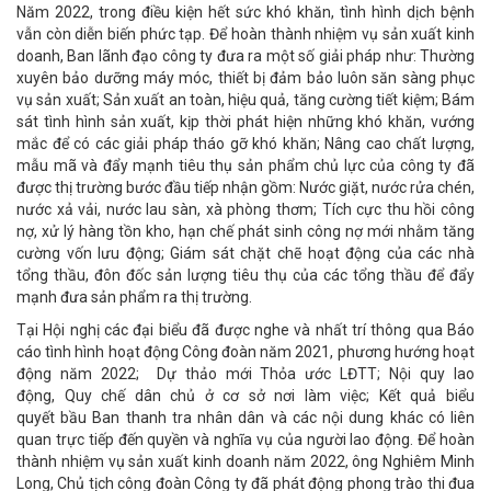
Năm 2022, trong điều kiện hết sức khó khăn, tình hình dịch bệnh
vẫn còn diễn biến phức tạp. Để hoàn thành nhiệm vụ sản xuất kinh
doanh, Ban lãnh đạo công ty đưa ra một số giải pháp như: Thường
xuyên bảo dưỡng máy móc, thiết bị đảm bảo luôn săn sàng phục
vụ sản xuất; Sản xuất an toàn, hiệu quả, tăng cường tiết kiệm; Bám
sát tình hình sản xuất, kịp thời phát hiện những khó khăn, vướng
mắc để có các giải pháp tháo gỡ khó khăn; Nâng cao chất lượng,
mẫu mã và đẩy mạnh tiêu thụ sản phẩm chủ lực của công ty đã
được thị trường bước đầu tiếp nhận gồm: Nước giặt, nước rửa chén,
nước xả vải, nước lau sàn, xà phòng thơm; Tích cực thu hồi công
nợ, xử lý hàng tồn kho, hạn chế phát sinh công nợ mới nhằm tăng
cường vốn lưu động; Giám sát chặt chẽ hoạt động của các nhà
tổng thầu, đôn đốc sản lượng tiêu thụ của các tổng thầu để đẩy
mạnh đưa sản phẩm ra thị trường.
Tại Hội nghị các đại biểu đã được nghe và nhất trí thông qua Báo
cáo tình hình hoạt động Công đoàn năm 2021, phương hướng hoạt
động năm 2022; Dự thảo mới Thỏa ước LĐTT; Nội quy lao
động, Quy chế dân chủ ở cơ sở nơi làm việc; Kết quả biểu
quyết bầu Ban thanh tra nhân dân và các nội dung khác có liên
quan trực tiếp đến quyền và nghĩa vụ của người lao động. Để hoàn
thành nhiệm vụ sản xuất kinh doanh năm 2022, ông Nghiêm Minh
Long, Chủ tịch công đoàn Công ty đã phát động phong trào thi đua