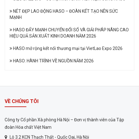
NÉT ĐẸP LAO ĐỘNG HASO – ĐOÀN KẾT TẠO NÊN SỨC
MẠNH
HASO ĐẨY MẠNH CHUYỂN ĐỔI SỐ VÀ GIẢI PHÁP NÂNG CAO
HIỆU QUẢ SẢN XUẤT KINH DOANH NĂM 2026
HASO mở rộng kết nối thương mại tại VietLao Expo 2026
HASO: HÀNH TRÌNH VỀ NGUỒN NĂM 2026
VỀ CHÚNG TÔI
Công ty Cổ phần Xà phòng Hà Nội – Đơn vị thành viên của Tập
đoàn Hóa chất Việt Nam
Lô 3.2 KCN Thạch Thất - Quốc Oai, Hà Nội