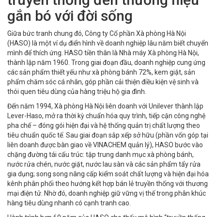
gắn bó với đời sống
Giữa bức tranh chung đó, Công ty Cổ phần Xà phòng Hà Nội
(HASO) là một ví dụ điển hình về doanh nghiệp lâu năm biết chuyển
mình để thích ứng. HASO tiền thân là Nhà máy Xà phòng Hà Nội,
thành lập năm 1960. Trong giai đoạn đầu, doanh nghiệp cung ứng
các sản phẩm thiết yếu như xà phòng bánh 72%, kem giặt, sản
phẩm chăm sóc cá nhân, góp phần cải thiện điều kiện vệ sinh và
thói quen tiêu dùng của hàng triệu hộ gia đình.
Đến năm 1994, Xà phòng Hà Nội liên doanh với Unilever thành lập
Lever-Haso, mở ra thời kỳ chuẩn hóa quy trình, tiếp cận công nghệ
pha chế – đóng gói hiện đại và hệ thống quản trị chất lượng theo
tiêu chuẩn quốc tế. Sau giai đoạn sắp xếp sở hữu (phần vốn góp tại
liên doanh được bàn giao về VINACHEM quản lý), HASO bước vào
chặng đường tái cấu trúc: tập trung danh mục xà phòng bánh,
nước rửa chén, nước giặt, nước lau sàn và các sản phẩm tẩy rửa
gia dụng; song song nâng cấp kiểm soát chất lượng và hiện đại hóa
kênh phân phối theo hướng kết hợp bán lẻ truyền thống với thương
mại điện tử. Nhờ đó, doanh nghiệp giữ vững vị thế trong phân khúc
hàng tiêu dùng nhanh có cạnh tranh cao.