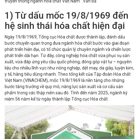
truyền thống ngành Hóa chất Việt Nam”. Văn bả
1) Từ dấu mốc 19/8/1969 đến
hệ sinh thái hóa chất hiện đại
Ngày 19/8/1969, Tổng cục Hóa chất được thành lập, đánh dấu
bước chuyển quan trọng đưa ngành hóa chất bước vào giai đoạn
phát triển hiện đại, có tổ chức quản lý chuyên ngành và chiến lược
phát triển dài hạn. Từ đây, công nghiệp hóa chất vừa phục vụ sản
xuất, vừa đáp ứng yêu cầu quốc phòng, đóng góp vật tư – nguyên
liệu cho nhiều lĩnh vực như nông nghiệp, dệt may, da giày, luyện kim,
y tế, hàng tiêu dùng nhanh. Theo tổng kết của Tập đoàn Hóa chất
Việt Nam (VINACHEM), mốc 19/8/1969 là nền tảng cho những
bước tăng trưởng về quy mô, năng lực sản xuất và cơ cấu sản
phẩm trong các thập niên sau đó. Tính đến năm 2025, ngành kỷ
niệm 56 năm kể từ ngày thành lập Tổng cục Hóa chất.