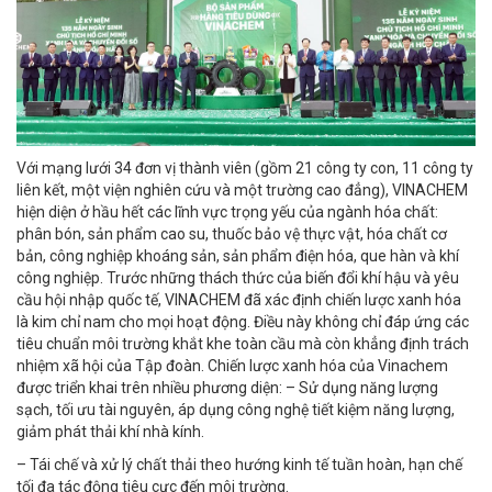
Với mạng lưới 34 đơn vị thành viên (gồm 21 công ty con, 11 công ty
liên kết, một viện nghiên cứu và một trường cao đẳng), VINACHEM
hiện diện ở hầu hết các lĩnh vực trọng yếu của ngành hóa chất:
phân bón, sản phẩm cao su, thuốc bảo vệ thực vật, hóa chất cơ
bản, công nghiệp khoáng sản, sản phẩm điện hóa, que hàn và khí
công nghiệp. Trước những thách thức của biến đổi khí hậu và yêu
cầu hội nhập quốc tế, VINACHEM đã xác định chiến lược xanh hóa
là kim chỉ nam cho mọi hoạt động. Điều này không chỉ đáp ứng các
tiêu chuẩn môi trường khắt khe toàn cầu mà còn khẳng định trách
nhiệm xã hội của Tập đoàn. Chiến lược xanh hóa của Vinachem
được triển khai trên nhiều phương diện: – Sử dụng năng lượng
sạch, tối ưu tài nguyên, áp dụng công nghệ tiết kiệm năng lượng,
giảm phát thải khí nhà kính.
– Tái chế và xử lý chất thải theo hướng kinh tế tuần hoàn, hạn chế
tối đa tác động tiêu cực đến môi trường.