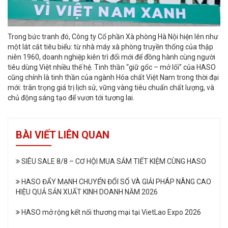
Trong bức tranh đó, Công ty Cổ phần Xà phòng Hà Nội hiện lên như
một lát cắt tiêu biểu: từ nhà máy xà phòng truyền thống của thập
niên 1960, doanh nghiệp kiên trì đổi mới để đồng hành cùng người
tiêu dùng Việt nhiều thế hệ. Tinh thần “giữ gốc – mở lối” của HASO
cũng chính là tinh thần của ngành Hóa chất Việt Nam trong thời đại
mới: trân trọng giá trị lịch sử, vững vàng tiêu chuẩn chất lượng, và
chủ động sáng tạo để vươn tới tương lai.
BÀI VIẾT LIÊN QUAN
SIÊU SALE 8/8 – CƠ HỘI MUA SẮM TIẾT KIỆM CÙNG HASO
HASO ĐẨY MẠNH CHUYỂN ĐỔI SỐ VÀ GIẢI PHÁP NÂNG CAO
HIỆU QUẢ SẢN XUẤT KINH DOANH NĂM 2026
HASO mở rộng kết nối thương mại tại VietLao Expo 2026