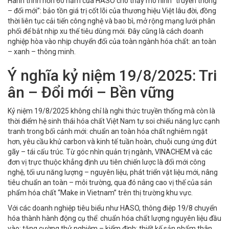
Hành trình hơn 60 năm của HASO cho thấy mô hình “truyền thống
– đổi mới”: bảo tồn giá trị cốt lõi của thương hiệu Việt lâu đời, đồng
thời liên tục cải tiến công nghệ và bao bì, mở rộng mạng lưới phân
phối để bắt nhịp xu thế tiêu dùng mới. Đây cũng là cách doanh
nghiệp hòa vào nhịp chuyển đổi của toàn ngành hóa chất: an toàn
– xanh – thông minh.
Ý nghĩa kỷ niệm 19/8/2025: Tri
ân – Đổi mới – Bền vững
Kỷ niệm 19/8/2025 không chỉ là nghi thức truyền thống mà còn là
thời điểm hệ sinh thái hóa chất Việt Nam tự soi chiếu năng lực cạnh
tranh trong bối cảnh mới: chuẩn an toàn hóa chất nghiêm ngặt
hơn, yêu cầu khử carbon và kinh tế tuần hoàn, chuỗi cung ứng đứt
gãy – tái cấu trúc. Từ góc nhìn quản trị ngành, VINACHEM và các
đơn vị trực thuộc khẳng định ưu tiên chiến lược là đổi mới công
nghệ, tối ưu năng lượng – nguyên liệu, phát triển vật liệu mới, nâng
tiêu chuẩn an toàn – môi trường, qua đó nâng cao vị thế của sản
phẩm hóa chất “Make in Vietnam” trên thị trường khu vực.
Với các doanh nghiệp tiêu biểu như HASO, thông điệp 19/8 chuyển
hóa thành hành động cụ thể: chuẩn hóa chất lượng nguyên liệu đầu
vào; tăng cường thử nghiệm – kiểm định; thiết kế sản phẩm thân