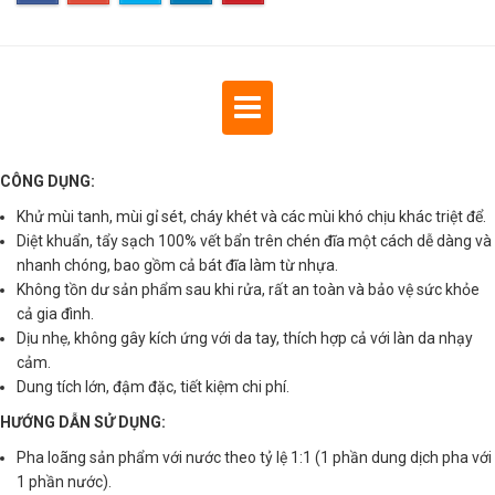
CÔNG DỤNG:
Khử mùi tanh, mùi gỉ sét, cháy khét và các mùi khó chịu khác triệt để.
Diệt khuẩn, tẩy sạch 100% vết bẩn trên chén đĩa một cách dễ dàng và
nhanh chóng, bao gồm cả bát đĩa làm từ nhựa.
Không tồn dư sản phẩm sau khi rửa, rất an toàn và bảo vệ sức khỏe
cả gia đình.
Dịu nhẹ, không gây kích ứng với da tay, thích hợp cả với làn da nhạy
cảm.
Dung tích lớn, đậm đặc, tiết kiệm chi phí.
HƯỚNG DẪN SỬ DỤNG:
Pha loãng sản phẩm với nước theo tỷ lệ 1:1 (1 phần dung dịch pha với
1 phần nước).