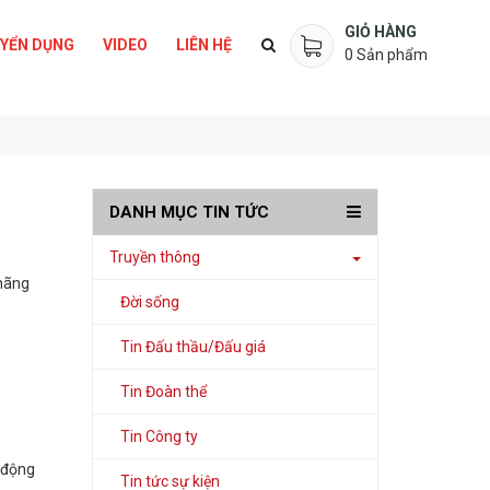
GIỎ HÀNG
YỂN DỤNG
VIDEO
LIÊN HỆ
0
Sản phẩm
DANH MỤC TIN TỨC
Truyền thông
 hãng
Đời sống
Tin Đấu thầu/Đấu giá
Tin Đoàn thể
Tin Công ty
ủ động
Tin tức sự kiện