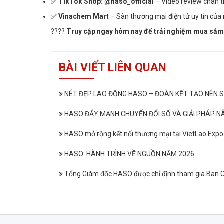
✅
TikTok Shop: @haso_official
– Video review chân t
✅
Vinachem Mart
– Sàn thương mại điện tử uy tín của
????
Truy cập ngay hôm nay để trải nghiệm mua sắm 
BÀI VIẾT LIÊN QUAN
NÉT ĐẸP LAO ĐỘNG HASO – ĐOÀN KẾT TẠO NÊN 
HASO ĐẨY MẠNH CHUYỂN ĐỔI SỐ VÀ GIẢI PHÁP N
HASO mở rộng kết nối thương mại tại VietLao Exp
HASO: HÀNH TRÌNH VỀ NGUỒN NĂM 2026
Tổng Giám đốc HASO được chỉ định tham gia Ban 