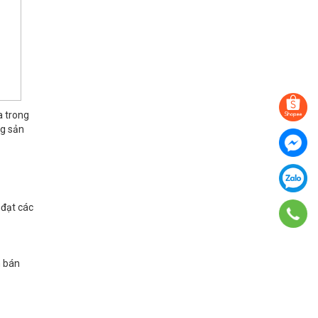
a trong
ng sản
 đạt các
h bán