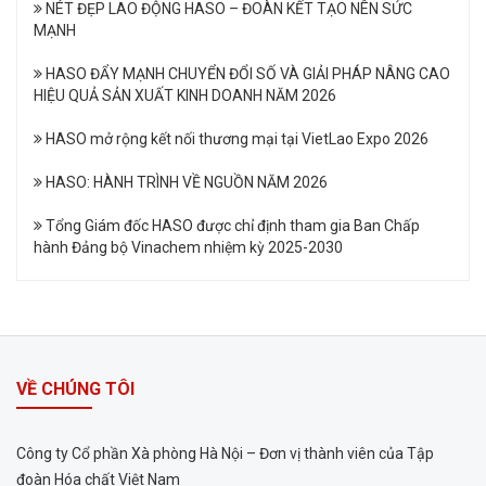
NÉT ĐẸP LAO ĐỘNG HASO – ĐOÀN KẾT TẠO NÊN SỨC
MẠNH
HASO ĐẨY MẠNH CHUYỂN ĐỔI SỐ VÀ GIẢI PHÁP NÂNG CAO
HIỆU QUẢ SẢN XUẤT KINH DOANH NĂM 2026
HASO mở rộng kết nối thương mại tại VietLao Expo 2026
HASO: HÀNH TRÌNH VỀ NGUỒN NĂM 2026
Tổng Giám đốc HASO được chỉ định tham gia Ban Chấp
hành Đảng bộ Vinachem nhiệm kỳ 2025-2030
VỀ CHÚNG TÔI
Công ty Cổ phần Xà phòng Hà Nội – Đơn vị thành viên của Tập
đoàn Hóa chất Việt Nam