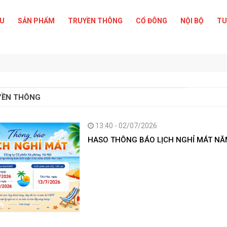
ỆU
SẢN PHẨM
TRUYỀN THÔNG
CỔ ĐÔNG
NỘI BỘ
TU
YỀN THÔNG
13:40 - 02/07/2026
HASO THÔNG BÁO LỊCH NGHỈ MÁT NĂ