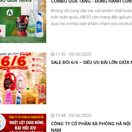
COMBO QUÀ TẶNG - ĐỒNG HÀNH CÙN
Không chỉ cung cấp các sản phẩm chất lượn
trên toàn quốc, HASO còn mang đến giải ph
qua các combo sản phẩm chăm sóc và vệ sin
11:36 - 05/06/2026
SALE ĐÔI 6/6 – SIÊU ƯU ĐÃI LỚN GIỮ
15:48 - 03/06/2026
CÔNG TY CỔ PHẦN XÀ PHÒNG HÀ NỘI 
NAM