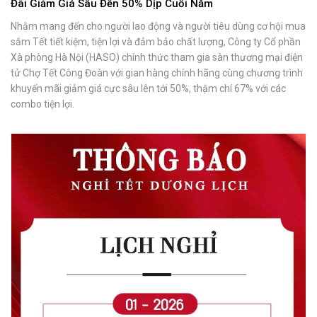
Đãi Giảm Giá Sâu Đến 50% Dịp Cuối Năm
Nhằm mang đến cho người lao động và người tiêu dùng cơ hội mua
sắm Tết tiết kiệm, tiện lợi và đảm bảo chất lượng, Công ty Cổ phần
Xà phòng Hà Nội (HASO) chính thức tham gia sàn thương mại điện
tử Chợ Tết Công Đoàn với gian hàng chính hãng cùng chương trình
khuyến mãi giảm giá cực sâu lên tới 50%, thậm chí 67% với các
combo tiện lợi.