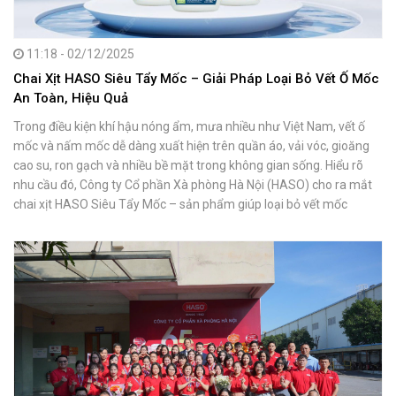
11:18 - 02/12/2025
Chai Xịt HASO Siêu Tẩy Mốc – Giải Pháp Loại Bỏ Vết Ố Mốc
An Toàn, Hiệu Quả
Trong điều kiện khí hậu nóng ẩm, mưa nhiều như Việt Nam, vết ố
mốc và nấm mốc dễ dàng xuất hiện trên quần áo, vải vóc, gioăng
cao su, ron gạch và nhiều bề mặt trong không gian sống. Hiểu rõ
nhu cầu đó, Công ty Cổ phần Xà phòng Hà Nội (HASO) cho ra mắt
chai xịt HASO Siêu Tẩy Mốc – sản phẩm giúp loại bỏ vết mốc