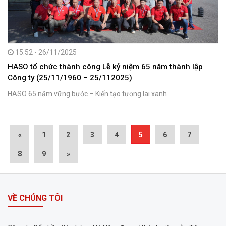
15:52 - 26/11/2025
HASO tổ chức thành công Lễ kỷ niệm 65 năm thành lập
Công ty (25/11/1960 – 25/112025)
HASO 65 năm vững bước – Kiến tạo tương lai xanh
«
1
2
3
4
5
6
7
8
9
»
VỀ CHÚNG TÔI