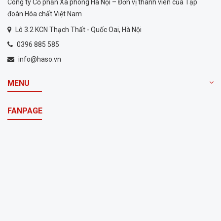
Công ty Cổ phần Xà phòng Hà Nội – Đơn vị thành viên của Tập
đoàn Hóa chất Việt Nam
Lô 3.2 KCN Thạch Thất - Quốc Oai, Hà Nội
0396 885 585
info@haso.vn
MENU
FANPAGE