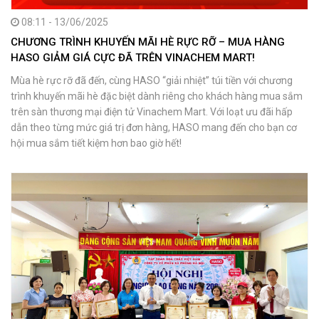
08:11 - 13/06/2025
CHƯƠNG TRÌNH KHUYẾN MÃI HÈ RỰC RỠ – MUA HÀNG
HASO GIẢM GIÁ CỰC ĐÃ TRÊN VINACHEM MART!
Mùa hè rực rỡ đã đến, cùng HASO “giải nhiệt” túi tiền với chương
trình khuyến mãi hè đặc biệt dành riêng cho khách hàng mua sắm
trên sàn thương mại điện tử Vinachem Mart. Với loạt ưu đãi hấp
dẫn theo từng mức giá trị đơn hàng, HASO mang đến cho bạn cơ
hội mua sắm tiết kiệm hơn bao giờ hết!